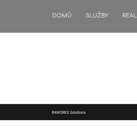
DOMŮ
SLUŽBY
REAL
©
4WORKS Solutions