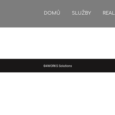
DOMŮ
SLUŽBY
REAL
©
4WORKS Solutions